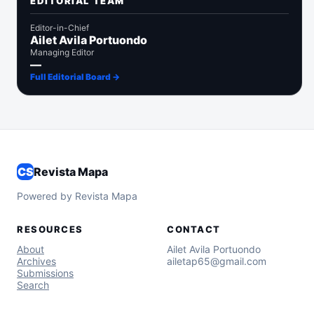
EDITORIAL TEAM
Editor-in-Chief
Ailet Avila Portuondo
Managing Editor
—
Full Editorial Board →
CS
Revista Mapa
Powered by Revista Mapa
RESOURCES
CONTACT
About
Ailet Avila Portuondo
Archives
ailetap65@gmail.com
Submissions
Search