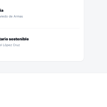
ia
Oviedo de Armas
ario sostenible
el López Cruz