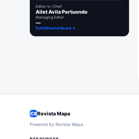
Editor-in-Chief
Ailet Avila Portuondo
Managing Editor
—
Full Editorial Board →
CS
Revista Mapa
Powered by Revista Mapa