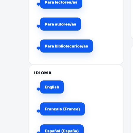
Para lectores/as
Para autores/as
Para bibliotecarios/as
IDIOMA
English
Français (France)
Español (España)