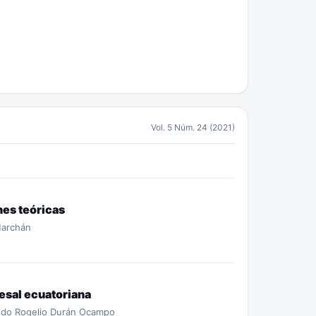
Vol. 5 Núm. 24 (2021)
nes teóricas
Marchán
cesal ecuatoriana
ando Rogelio Durán Ocampo