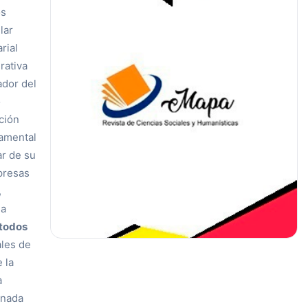
os
lar
rial
rativa
ador del
o
ción
amental
ar de su
presas
,
la
todos
ales de
 la
a
onada