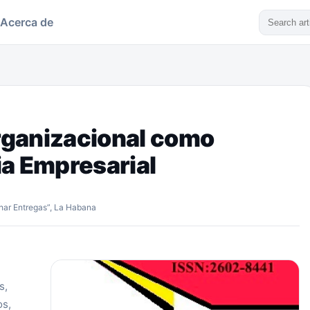
Acerca de
ganizacional como
ia Empresarial
har Entregas”, La Habana
s,
os,