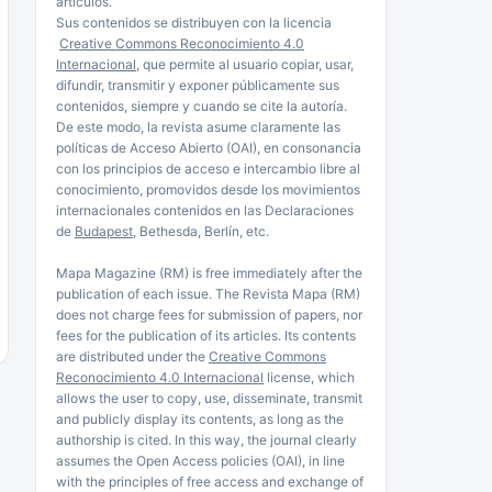
artículos.
Sus contenidos se distribuyen con la licencia
Creative Commons Reconocimiento 4.0
Internacional
, que permite al usuario copiar, usar,
difundir, transmitir y exponer públicamente sus
contenidos, siempre y cuando se cite la autoría.
De este modo, la revista asume claramente las
políticas de Acceso Abierto (OAI), en consonancia
con los principios de acceso e intercambio libre al
conocimiento, promovidos desde los movimientos
internacionales contenidos en las Declaraciones
de
Budapest
, Bethesda, Berlín, etc.
Mapa Magazine (RM) is free immediately after the
publication of each issue. The Revista Mapa (RM)
does not charge fees for submission of papers, nor
fees for the publication of its articles. Its contents
are distributed under the
Creative Commons
Reconocimiento 4.0 Internacional
license, which
allows the user to copy, use, disseminate, transmit
and publicly display its contents, as long as the
authorship is cited. In this way, the journal clearly
assumes the Open Access policies (OAI), in line
with the principles of free access and exchange of