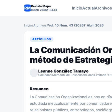
Revista Mapa
RM
Inicio
Actual
Archivos
ISSN: 2602-8441
Inicio
/
Archivos
/
Vol. 10 Núm. 43 (2026): Abril 2026
ARTÍCULOS
La Comunicación Or
método de Estrateg
Leanne González Tamayo
Sociedad Mercantil de Responsabilidad Limitada “Ot
Resumen
La Comunicación Organizacional es hoy en día
estudiada meticulosamente por comunicadore
relacionistas públicos, antropólogos, sociólog